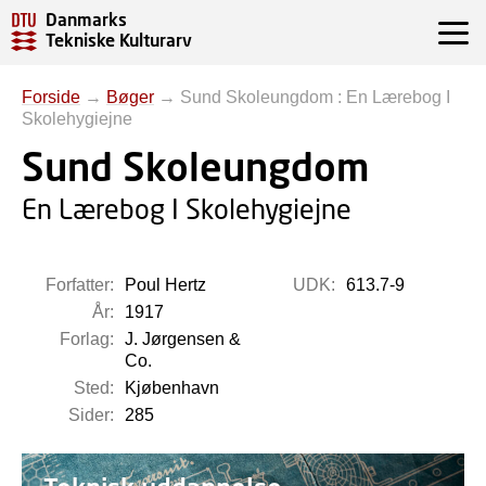
Danmarks
Tekniske Kulturarv
Forside
→
Bøger
→
Sund Skoleungdom : En Lærebog I
Skolehygiejne
Sund Skoleungdom
En Lærebog I Skolehygiejne
Forfatter:
Poul Hertz
UDK:
613.7-9
År:
1917
Forlag:
J. Jørgensen &
Co.
Sted:
Kjøbenhavn
Sider:
285