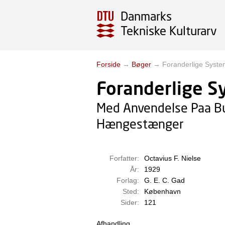
Danmarks
Tekniske Kulturarv
Forside
→
Bøger
→
Foranderlige Syste
Foranderlige S
Med Anvendelse Paa Bu
Hængestænger
Forfatter:
Octavius F. Nielse
År:
1929
Forlag:
G. E. C. Gad
Sted:
København
Sider:
121
Afhandling