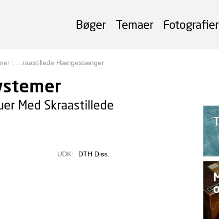
Bøger
Temaer
Fotografier
mer : …raastillede Hængestænger
ystemer
er Med Skraastillede
UDK:
DTH Diss.
M
o