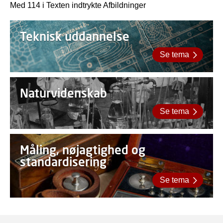
Med 114 i Texten indtrykte Afbildninger
Teknisk uddannelse
Se tema
Naturvidenskab
Se tema
Måling, nøjagtighed og
standardisering
Se tema