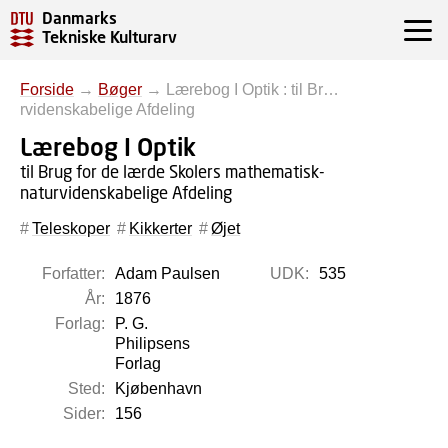
Danmarks
Tekniske Kulturarv
Forside
→
Bøger
→
Lærebog I Optik : til Br…
rvidenskabelige Afdeling
Lærebog I Optik
til Brug for de lærde Skolers mathematisk-
naturvidenskabelige Afdeling
Teleskoper
Kikkerter
Øjet
Forfatter:
Adam Paulsen
UDK:
535
År:
1876
Forlag:
P. G.
Philipsens
Forlag
Sted:
Kjøbenhavn
Sider:
156