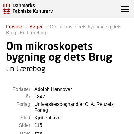
Danmarks
Tekniske Kulturarv
Forside
→
Bøger
→
Om mikroskopets bygning og dets
Brug : En Lærebog
Om mikroskopets
bygning og dets Brug
En Lærebog
Forfatter:
Adolph Hannover
År:
1847
Forlag:
Universitetsboghandler C. A. Reitzels
Forlag
Sted:
Kjøbenhavn
Sider:
115