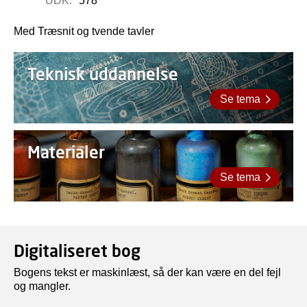
UDK:
578
Med Træsnit og tvende tavler
Teknisk uddannelse
Se tema
Materialer
Se tema
Digitaliseret bog
Bogens tekst er maskinlæst, så der kan være en del fejl
og mangler.