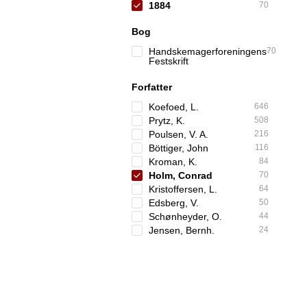
1884
70
Bog
Handskemagerforeningens
70
Festskrift
Forfatter
Koefoed, L.
646
Prytz, K.
508
Poulsen, V. A.
216
Böttiger, John
116
Kroman, K.
84
Holm, Conrad
70
Kristoffersen, L.
64
Edsberg, V.
50
Schønheyder, O.
44
Jensen, Bernh.
24