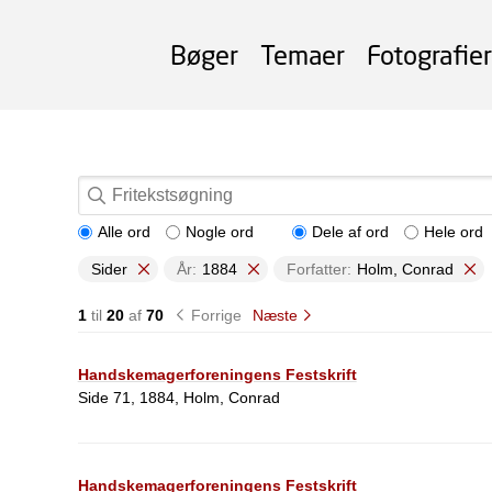
Bøger
Temaer
Fotografier
Alle ord
Nogle ord
Dele af ord
Hele ord
Sider
År:
1884
Forfatter:
Holm, Conrad
1
til
20
af
70
Forrige
Næste
Handskemagerforeningens Festskrift
Side 71, 1884, Holm, Conrad
Handskemagerforeningens Festskrift