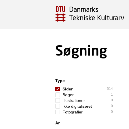
Danmarks
Tekniske Kulturarv
Søgning
Type
Sider
514
Bøger
1
Illustrationer
0
Ikke digitaliseret
0
Fotografier
0
År