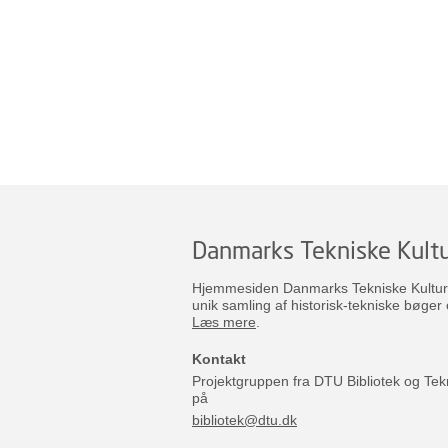
Danmarks Tekniske Kultu
Hjemmesiden Danmarks Tekniske Kulturar
unik samling af historisk-tekniske bøger 
Læs mere
.
Kontakt
Projektgruppen fra DTU Bibliotek og Tek
på
bibliotek@dtu.dk