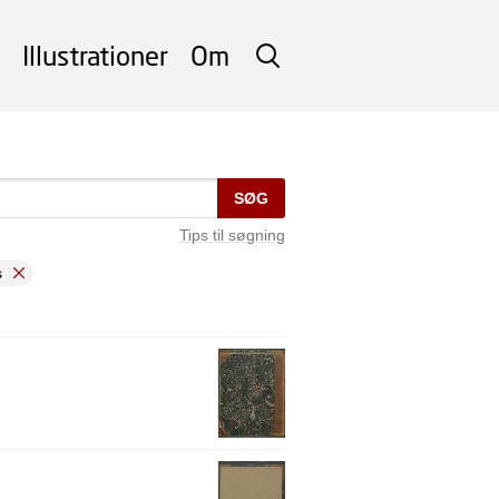
Illustrationer
Om
SØG
SØG
Tips til søgning
s