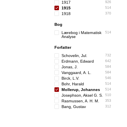
1917
926
1915
514
1918
370
Bog
Lærebog i Matematisk
514
Analyse
Forfatter
Schovelin, Jul.
732
Erdmann, Edward
642
Jonas, J.
584
Vanggaard, A. L.
584
Birck, L.V.
546
Bohr, Harald
514
Mollerup, Johannes
514
Josephson, Aksel G. S.
510
Rasmussen, A. H. M.
353
Bang, Gustav
312