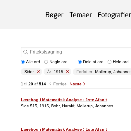
Bøger
Temaer
Fotografier
Alle ord
Nogle ord
Dele af ord
Hele ord
Sider
År:
1915
Forfatter:
Mollerup, Johanne
1
til
20
af
514
Forrige
Næste
Lærebog i Matematisk Analyse : 1ste Afsnit
Side 515, 1915, Bohr, Harald; Mollerup, Johannes
Lærebog i Matematisk Analyse : 1ste Afsnit