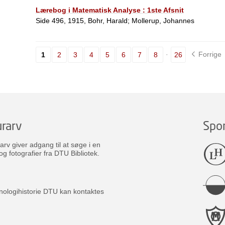
Lærebog i Matematisk Analyse : 1ste Afsnit
Side 496, 1915, Bohr, Harald; Mollerup, Johannes
Forrige
1
2
3
4
5
6
7
8
26
rarv
Spo
v giver adgang til at søge i en
og fotografier fra DTU Bibliotek.
nologihistorie DTU kan kontaktes