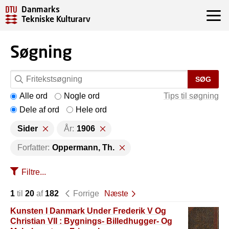
Danmarks
Tekniske Kulturarv
Søgning
SØG
Alle ord
Nogle ord
Tips til søgning
Dele af ord
Hele ord
Sider
År:
1906
Forfatter:
Oppermann, Th.
Filtre...
1
til
20
af
182
Forrige
Næste
Kunsten I Danmark Under Frederik V Og
Christian VII : Bygnings- Billedhugger- Og