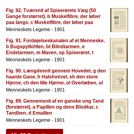
Fig. 92. Tværsnit af Spiserørets Væg (50
Gange forstørret). b Muskelfibre, der løber
paa langs, c Muskelfibre, der løber paa
tværs, c Slimhinde, f Papiller og Epitel, h en
Menneskets Legeme - 1901
lille Kirtels Udførselsgang, i Fedtvæv
Fig. 91. Fordøjelseskanalen af et Menneske,
b Bugspytkirtlen, bt Blindtarmen, e
Endetarmen, m Maven, sp Spiserøret, t
Tyndtarmen, tk Tyktarmen, v det
Menneskets Legeme - 1901
ormformede Vedhæng
Fig. 90. Længdesnit gennem Hovedet, g den
haarde Gane, h Halshvirvel, sh den store
Hjerne, ch den lille Hjerne, ol Overlæben, ul
Underlæben, lu Luftrør, s Spiserør m
Menneskets Legeme - 1901
Næsemusling, r Rygmarv, tu Tungen, S den
bløde Gane, u Underkæben, x Tungeben
Fig. 89. Gennemsnit af en ganske ung Tand
(forstørret). a Papillen og dens Blodkar, c
Tandben, d Emaillen
Menneskets Legeme - 1901