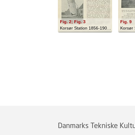
Fig. 2; Fig. 3
Fig. 9
Korsør Station 1856-1906 - 1906
Danmarks Tekniske Kultu