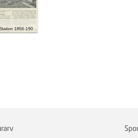
Korsør Station 1856-1906 - 1906
rarv
Spo