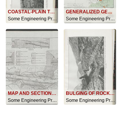
COASTAL-PLAIN TYPE OF TOPOGRAPHY
GENERALIZED GEOLOGIC MAP OF THE CANAL ZONE
Some Engineering Problems Of The Pana... - 1915
Some Engineering Problems Of The Pana... - 1915
MAP AND SECTIONS SHOW GEOLOGIC CONDITIONS AND PROBABLE LIMITS OF SLIDIND GROUND, CULEBRA AND VICINITY
BULGING OF ROCKS IN BOTTOM OF CULEBRA CUT, CULEBRA, OF LARGE BREAK OR DEFORMATION SLIDE IN EAST BANK BETWEEN STATIONS 1746 TO 1758
Some Engineering Problems Of The Pana... - 1915
Some Engineering Problems Of The Pana... - 1915