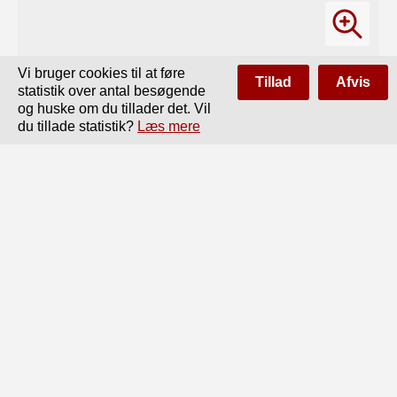
Vi bruger cookies til at føre
Tillad
Afvis
statistik over antal besøgende
og huske om du tillader det. Vil
du tillade statistik?
Læs mere
Side
af
88
Forrige
Næste
68

Byg trives op til Nordkap (og i Himalaya op

til 5000 Meter over Havet) og er saaledes en Korn-

sort, som i særlig Grad tilhorer de nordlige Lande.

Ved Siden af, at den i vore Tider i hoi Grad mis-

bruges til Fremstilling af stærke Ölsorter og benyttes

til Brygning af forskjellige forholdsvis langt fundheds-

mæssigere, lette Ölsorter, bliver den iovrigt i mange

af Enropas Lande væsenligt anvendt som Gryn, og i
