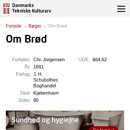
Danmarks
Tekniske Kulturarv
Forside
→
Bøger
→
Om Brød
Om Brød
Forfatter:
Chr. Jürgensen
UDK:
664.62
År:
1891
Forlag:
J. H.
Schubothes
Boghandel
Sted:
Kjøbenhavn
Sider:
80
Sundhed og hygiejne