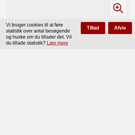
Vi bruger cookies til at føre
Tillad
Afvis
statistik over antal besøgende
og huske om du tillader det. Vil
du tillade statistik?
Læs mere
Side
af
88
Forrige
Næste
73

Ogsaa til Brod er Kartoflen meget velanvende-

lig, men den er vist her i Landet i det Hele taget

bleven meget lidt brugt paa denne Maade. Der har

dog været forskjellige Tider, paa hvilke det her i

Byen er bleven forsogt at skaffe Kartoffelhvedebrod

Udbredelse. Dette skal Hver Gang have slaaet godt

an; men uden at det vides hvorfor, er Produktionen

atter bleven opgivet.
