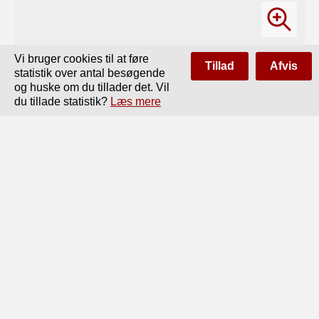
Vi bruger cookies til at føre
Tillad
Afvis
statistik over antal besøgende
og huske om du tillader det. Vil
du tillade statistik?
Læs mere
Side
af
88
Forrige
Næste
78

Hvorledes det nu hænger sammen, at 1 Pd. af

dette Rug-Kartoffelbrod til Pris 6*/» Ore i Virkelig-

heden er akkurat lige saa dyrt som 1 Pd. rent Rug-

grovbrod til 8 Ore, skal jeg søge at forklare. Det

er fordi vi maa regne at

Ruggrovbrod indeholder kun 37 % Vand mod 63 % faste 
Stoffer*).

Rug-Kart.-Brodderimod hele 46 "/o do. „ 54%	do.
