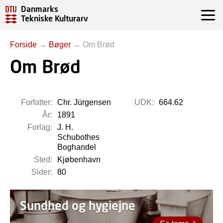
Danmarks
Tekniske Kulturarv
Forside
→
Bøger
→
Om Brød
Om Brød
Forfatter:
Chr. Jürgensen
UDK:
664.62
År:
1891
Forlag:
J. H.
Schubothes
Boghandel
Sted:
Kjøbenhavn
Sider:
80
Sundhed og hygiejne