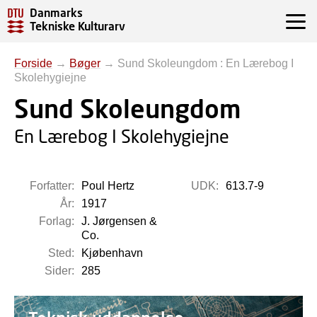
Danmarks
Tekniske Kulturarv
Forside
→
Bøger
→
Sund Skoleungdom : En Lærebog I
Skolehygiejne
Sund Skoleungdom
En Lærebog I Skolehygiejne
Forfatter:
Poul Hertz
UDK:
613.7-9
År:
1917
Forlag:
J. Jørgensen &
Co.
Sted:
Kjøbenhavn
Sider:
285