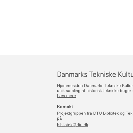
Danmarks Tekniske Kultu
Hjemmesiden Danmarks Tekniske Kulturar
unik samling af historisk-tekniske bøger 
Læs mere
.
Kontakt
Projektgruppen fra DTU Bibliotek og Tek
på
bibliotek@dtu.dk