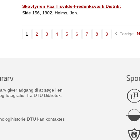
Skovfyrren Paa Tisvilde-Frederiksværk Distrikt
Side 156, 1902, Helms, Joh.
Forrige
N
1
2
3
4
5
6
7
8
9
rarv
Spo
v giver adgang til at søge i en
og fotografier fra DTU Bibliotek.
nologihistorie DTU kan kontaktes