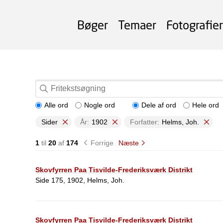
Bøger
Temaer
Fotografier
Alle ord
Nogle ord
Dele af ord
Hele ord
Sider
År:
1902
Forfatter:
Helms, Joh.
1
til
20
af
174
Forrige
Næste
Skovfyrren Paa Tisvilde-Frederiksværk Distrikt
Side 175, 1902, Helms, Joh.
Skovfyrren Paa Tisvilde-Frederiksværk Distrikt