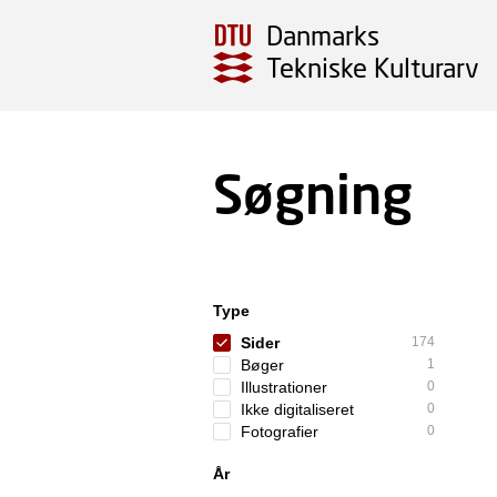
Danmarks
Tekniske Kulturarv
Søgning
Type
Sider
174
Bøger
1
Illustrationer
0
Ikke digitaliseret
0
Fotografier
0
År