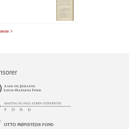
æste
nsorer