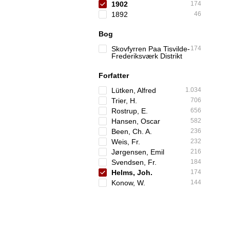
1902
174
1892
46
Bog
Skovfyrren Paa Tisvilde-
174
Frederiksværk Distrikt
Forfatter
Lütken, Alfred
1.034
Trier, H.
706
Rostrup, E.
656
Hansen, Oscar
582
Been, Ch. A.
236
Weis, Fr.
232
Jørgensen, Emil
216
Svendsen, Fr.
184
Helms, Joh.
174
Konow, W.
144