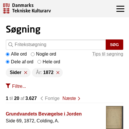
Danmarks
Tekniske Kulturarv
Søgning
SØG
Alle ord
Nogle ord
Tips til søgning
Dele af ord
Hele ord
Sider
År:
1872
Filtre...
1
til
20
af
3.627
Forrige
Næste
Grundvandets Bevægelse i Jorden
Side 69, 1872, Colding, A.