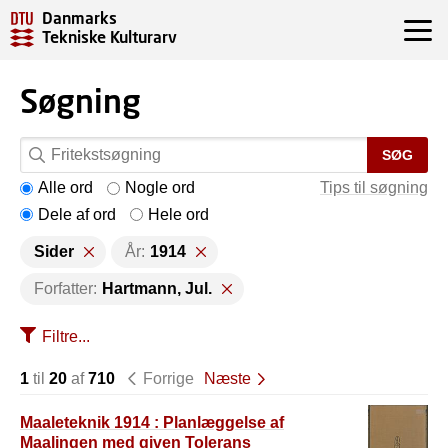
Danmarks
Tekniske Kulturarv
Søgning
SØG
Alle ord
Nogle ord
Tips til søgning
Dele af ord
Hele ord
Sider
År:
1914
Forfatter:
Hartmann, Jul.
Filtre...
1
til
20
af
710
Forrige
Næste
Maaleteknik 1914 : Planlæggelse af
Maalingen med given Tolerans