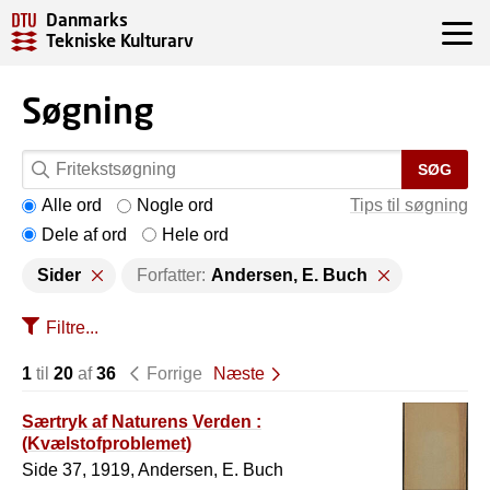
Danmarks
Tekniske Kulturarv
Søgning
SØG
Alle ord
Nogle ord
Tips til søgning
Dele af ord
Hele ord
Sider
Forfatter:
Andersen, E. Buch
Filtre...
1
til
20
af
36
Forrige
Næste
Særtryk af Naturens Verden :
(Kvælstofproblemet)
Side 37, 1919, Andersen, E. Buch