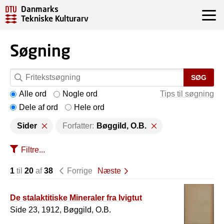
Danmarks
Tekniske Kulturarv
Søgning
SØG
Alle ord
Nogle ord
Tips til søgning
Dele af ord
Hele ord
Sider
Forfatter:
Bøggild, O.B.
Filtre...
1
til
20
af
38
Forrige
Næste
De stalaktitiske Mineraler fra Ivigtut
Side 23, 1912, Bøggild, O.B.