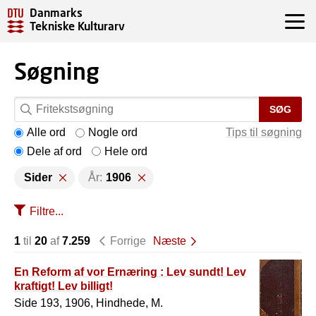
Danmarks
Tekniske Kulturarv
Søgning
SØG
Alle ord
Nogle ord
Tips til søgning
Dele af ord
Hele ord
Sider
År:
1906
Filtre...
1
til
20
af
7.259
Forrige
Næste
En Reform af vor Ernæring : Lev sundt! Lev
kraftigt! Lev billigt!
Side 193, 1906, Hindhede, M.