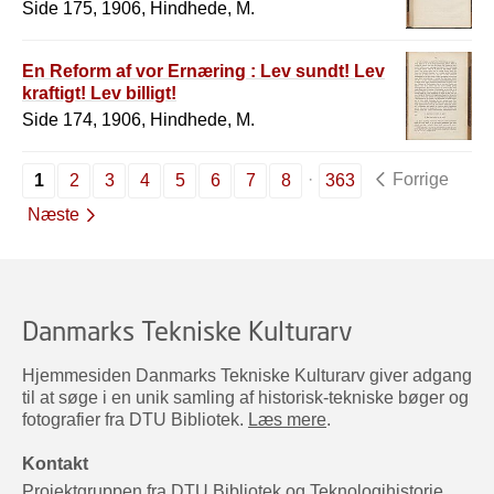
Side 175, 1906, Hindhede, M.
En Reform af vor Ernæring : Lev sundt! Lev
kraftigt! Lev billigt!
Side 174, 1906, Hindhede, M.
Forrige
1
2
3
4
5
6
7
8
363
Næste
Danmarks Tekniske Kulturarv
Hjemmesiden Danmarks Tekniske Kulturarv giver adgang
til at søge i en unik samling af historisk-tekniske bøger og
fotografier fra DTU Bibliotek.
Læs mere
.
Kontakt
Projektgruppen fra DTU Bibliotek og Teknologihistorie