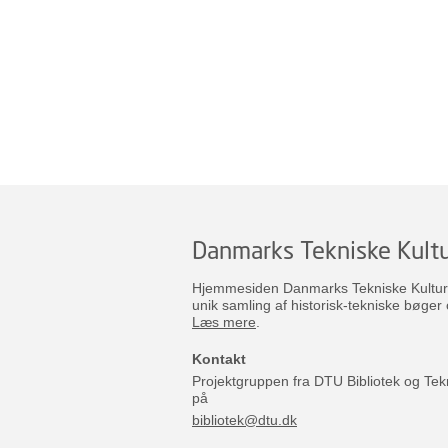
Danmarks Tekniske Kultu
Hjemmesiden Danmarks Tekniske Kulturar
unik samling af historisk-tekniske bøger 
Læs mere
.
Kontakt
Projektgruppen fra DTU Bibliotek og Tek
på
bibliotek@dtu.dk