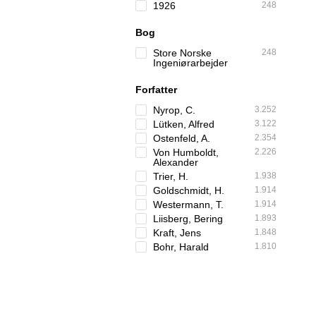
1926
248
Bog
Store Norske
248
Ingeniørarbejder
Forfatter
Nyrop, C.
3.252
Lütken, Alfred
3.122
Ostenfeld, A.
2.354
Von Humboldt,
2.226
Alexander
Trier, H.
1.938
Goldschmidt, H.
1.914
Westermann, T.
1.914
Liisberg, Bering
1.893
Kraft, Jens
1.848
Bohr, Harald
1.810