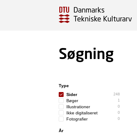
Danmarks
Tekniske Kulturarv
Søgning
Type
Sider
248
Bøger
1
Illustrationer
0
Ikke digitaliseret
0
Fotografier
0
År