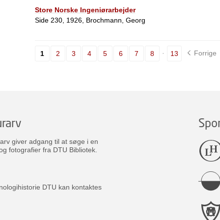
Store Norske Ingeniørarbejder
Side 230, 1926, Brochmann, Georg
Forrige
1
2
3
4
5
6
7
8
13
rarv
Spo
v giver adgang til at søge i en
og fotografier fra DTU Bibliotek.
nologihistorie DTU kan kontaktes