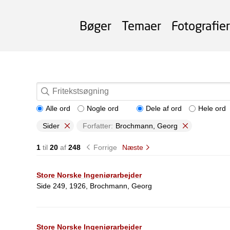
Bøger
Temaer
Fotografier
Alle ord
Nogle ord
Dele af ord
Hele ord
Sider
Forfatter:
Brochmann, Georg
1
til
20
af
248
Forrige
Næste
Store Norske Ingeniørarbejder
Side 249, 1926, Brochmann, Georg
Store Norske Ingeniørarbejder