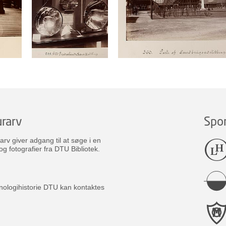
rarv
Spo
v giver adgang til at søge i en
og fotografier fra DTU Bibliotek.
nologihistorie DTU kan kontaktes