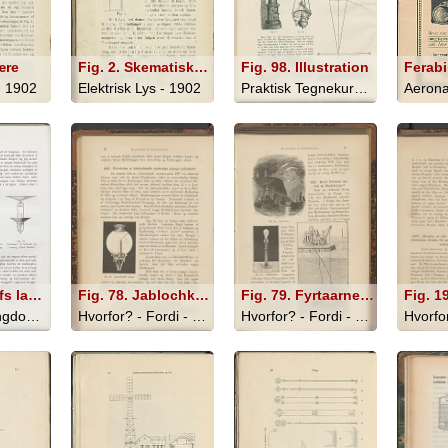
ære
Fig. 2. Skematisk fremstilling af shuntlampe
Fig. 98. Illustration
 - 1902
Elektrisk Lys - 1902
Praktisk Tegnekursus - 1897
Fig. 77. Eglofs lampe til halv indi- rekte belysning. (Efter Baudin).; Fig. 78. Elektrisk Glødelampe til halv indirekte belysning. (Efter Baudin).; Fig. 79. Gaslampe til indirekte be- lysning. (Efter Baudin).
Fig. 78. Jablochkoffs Lampe
Fig. 79. Fyrtaarne; Fig. 80. Glødelampe
Sund Skoleungdom - 1917
Hvorfor? - Fordi - 1890
Hvorfor? - Fordi - 1890