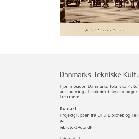
Danmarks Tekniske Kultu
Hjemmesiden Danmarks Tekniske Kulturar
unik samling af historisk-tekniske bøger 
Læs mere
.
Kontakt
Projektgruppen fra DTU Bibliotek og Tek
på
bibliotek@dtu.dk
Udviklet af