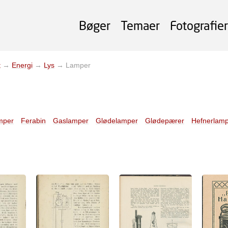
Bøger
Temaer
Fotografier
t
→
Energi
→
Lys
→
Lamper
mper
Ferabin
Gaslamper
Glødelamper
Glødepærer
Hefnerlam