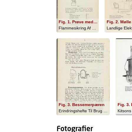
Fig. 1. Prøve med vævede stoffer
Flammesikring Af Træ, Straa Og Væv - 1911
Fig. 3. Bessemerpæren
Erindringshefte Til Brug Ved Lærlinge... - 1909
Fotografier