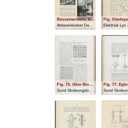
Bessemerværk; Bessemerpære i Virksomhed
Fig. Glødep
Aktieselskabet Dansk Staalvarefabrik - 1917
Elektrisk Lys
Fig. 75. Oker Bioms diagram af belysningen på hver arbejdsplads i en klasse med 9 elek- triske glødelamper. Direkte belysning.; Fig. 76. Diagram (efter Oker Blom) over skygge- faldet under skrivning ved indirekte be- lysning. Fig
Sund Skoleungdom - 1917