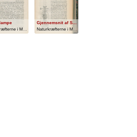
lampe
Gjennemsnit af Skydelampe
Naturkræfterne i Menneskets Tjeneste - 1865
Naturkræfterne i Menneskets Tjeneste - 1865