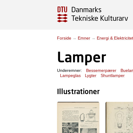
Danmarks
Tekniske Kulturarv
Forside
→
Emner
→
Energi & Elektricite
Lamper
Underemner:
Bessemerpærer
Buela
Lampeglas
Lygter
Shuntlamper
Illustrationer