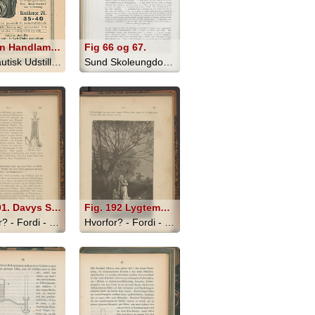
Ferabin Handlampen mit Trocken batterien
Fig 66 og 67.
Aeronautisk Udstilling i Fregatten Jy... - 1910
Sund Skoleungdom - 1917
Fig. 191. Davys Sikkerheds Lampe
Fig. 192 Lygtemænd
Hvorfor? - Fordi - 1890
Hvorfor? - Fordi - 1890