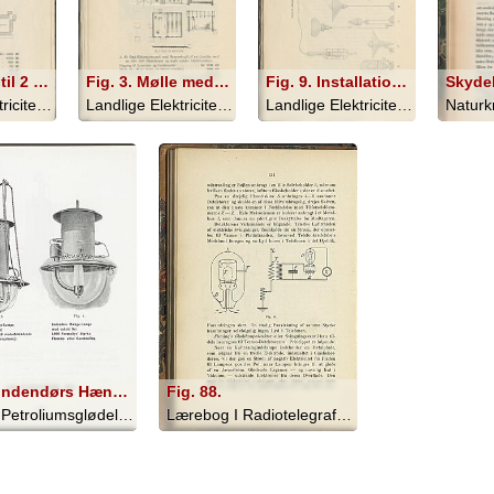
Fig. 2. Mølle til 2 Gaarde
Fig. 3. Mølle med Reservekraft
Fig. 9. Installation af Ledninger og Lamper
Skyde
Landlige Elektricitetsværker - 1907
Landlige Elektricitetsværker - 1907
Landlige Elektricitetsværker - 1907
Fig. 3. Indendørs Hænge-La,pe med Filterrør og Gas Tænding ved stedsebrændende Tændflamme (Vaagekone); Fig. 4. Indendørs Hænge-Lampe med enkelt Net 1,000 Normallys' Styrke. Flamme- eller Gastænding
Fig. 88.
Kitsons Petroliumsglødelys - 1902
Lærebog I Radiotelegrafi Og Radiotele... - 1908