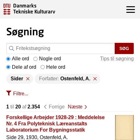
Danmarks
Tekniske Kulturarv
Søgning
SØG
Alle ord
Nogle ord
Tips til søgning
Dele af ord
Hele ord
Sider
Forfatter:
Ostenfeld, A.
Filtre...
1
til
20
af
2.354
Forrige
Næste
Forskellige Arbejder 1928-29 : Meddelelse
Nr. 4 Fra Polyteknisk Læreanstalts
Laboratorium For Bygningsstatik
Side 29, 1930, Ostenfeld, A.