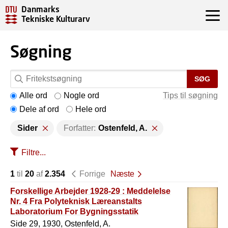
Danmarks
Tekniske Kulturarv
Søgning
SØG
Alle ord
Nogle ord
Tips til søgning
Dele af ord
Hele ord
Sider
Forfatter:
Ostenfeld, A.
Filtre...
1
til
20
af
2.354
Forrige
Næste
Forskellige Arbejder 1928-29 : Meddelelse
Nr. 4 Fra Polyteknisk Læreanstalts
Laboratorium For Bygningsstatik
Side 29, 1930, Ostenfeld, A.