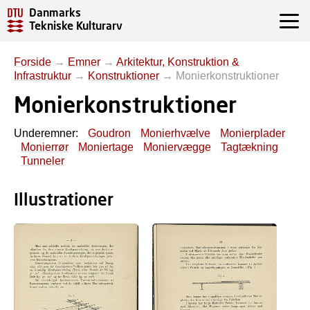
Danmarks
Tekniske Kulturarv
Forside
→
Emner
→
Arkitektur, Konstruktion &
Infrastruktur
→
Konstruktioner
→
Monierkonstruktioner
Monierkonstruktioner
Underemner:
Goudron
Monierhvælve
Monierplader
Monierrør
Moniertage
Moniervægge
Tagtækning
Tunneler
Illustrationer