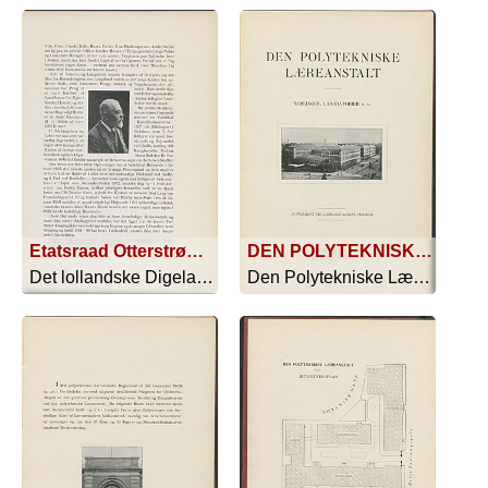
Etatsraad Otterstrøm, Statens kontrollerende Ingeniør 1874-89.
DEN POLYTEKNISKE LÆREANSTALT SAMLINGER, LABORATORIER M. M. SUPPLEMENT TIL LÆREANSTALTENS PROGRAM KØBENHAVN TRYKT HOS J. H. SCHULTZ A/S 1910
Det lollandske Digelag 1873-1913 - 1913
Den Polytekniske Læreanstalt - 1910