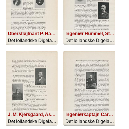
Oberstløjtnant P. Hansen, Alægets ledende Ingeniør 1873-78
Ingeniør Hummel, Statens kontrollerende Ingeniør fra 1890.
Det lollandske Digelag 1873-1913 - 1913
Det lollandske Digelag 1873-1913 - 1913
J. M. Kjersgaard, Assistent (ved Anlæget) fra 1874, Digeingeniør fra 1878
Ingeniørkaptajn Carstensen, Statens kontrollerende Ingeniør 1873-74.
Det lollandske Digelag 1873-1913 - 1913
Det lollandske Digelag 1873-1913 - 1913