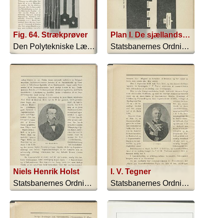
Fig. 64. Strækprøver
Plan I. De sjællandske Jernbaners Styrelse 1874
Den Polytekniske Læreanstalt - 1910
Statsbanernes Ordning 1874-1914 Samt ... - 1914
Niels Henrik Holst
I. V. Tegner
Statsbanernes Ordning 1874-1914 Samt ... - 1914
Statsbanernes Ordning 1874-1914 Samt ... - 1914