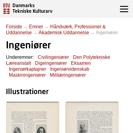
Danmarks
Tekniske Kulturarv
Forside
→
Emner
→
Håndværk, Professioner &
Uddannelse
→
Akademisk Uddannelse
→
Ingeniører
Ingeniører
Underemner:
Civilingeniører
Den Polytekniske
Læreanstalt
Digeingeniører
Eksamen
Ingeniørkaptajner
Ingeniørvidenskab
Maskiningeniører
Militæringeniører
Illustrationer