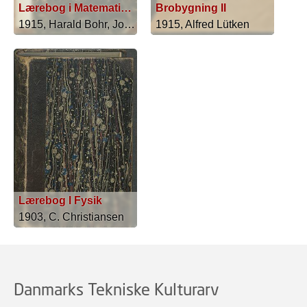
Lærebog i Matematisk Analyse
Brobygning II
1915, Harald Bohr, Johannes Mollerup
1915, Alfred Lütken
Lærebog I Fysik
1903, C. Christiansen
Danmarks Tekniske Kulturarv