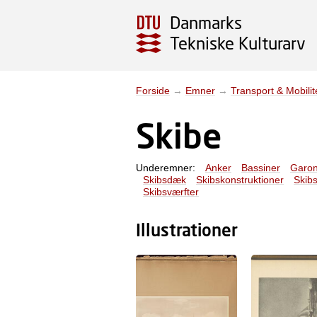
Danmarks
Tekniske Kulturarv
Forside
→
Emner
→
Transport & Mobilit
Skibe
Underemner:
Anker
Bassiner
Garo
Skibsdæk
Skibskonstruktioner
Skib
Skibsværfter
Illustrationer