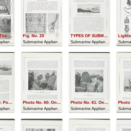
Photo No. 1 The Descent into the Sea; Photo No. 2. "Hallo! are you there?" Telephoning to the Diver below
Fig. No. 20
TYPES OF SUBMARINE SIGNALS
Submarine Appliances And Their Uses - 1911
Submarine Appliances And Their Uses - 1911
Submarine Appliances And Their Uses - 1911
Photo No. 59. Position of the Vessel after she had been dismantled
Photo No. 60. One of the Steel Pontoons being placed in position
Photo No. 61. One of the Pontoons being sunk
Submarine Appliances And Their Uses - 1911
Submarine Appliances And Their Uses - 1911
Submarine Appliances And Their Uses - 1911