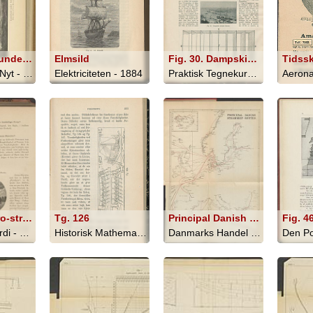
Kanonbaad under Seil. (Efter Maleri af VILH. MELBY)
Elmsild
Fig. 30. Dampskibe forlader Havnen.
Gammelt Og Nyt - 1910
Elektriciteten - 1884
Praktisk Tegnekursus - 1897
Fig. 172. Cirro-stratus
Tg. 126
Principal Danish Steamship-Routes
Fig. 4
Hvorfor? - Fordi - 1890
Historisk Mathematik - 1888
Danmarks Handel og Industri - 1919