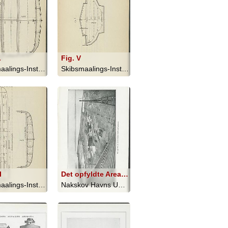
.
Fig. V
Skibsmaalings-Instruktion - 1909
Skibsmaalings-Instruktion - 1909
I
Det opfyldte Areal til Nakskov Skibsværft planeres
Skibsmaalings-Instruktion - 1909
Nakskov Havns Udvidelse 1914-1919 - 1919