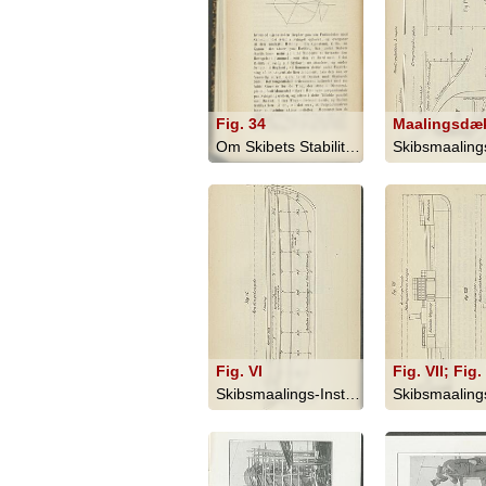
Fig. 34
Om Skibets Stabilitet, Bevægelser I S... - 1879
Fig. VI
Fig. VII; Fig. 
Skibsmaalings-Instruktion - 1909