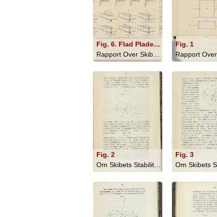
Fig. 6. Flad Plade Kjöl & Center og flad Plade Kjölsvin
Fig. 1
Rapport Over Skibsbyggeriet I England... - 1866
Fig. 2
Fig. 3
Om Skibets Stabilitet, Bevægelser I S... - 1879