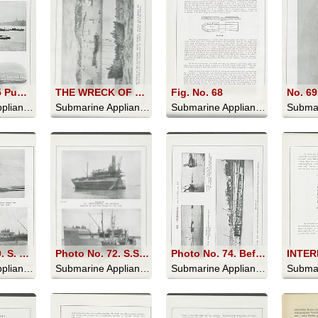
Photo No. 65 Pumping Operations; Photo No. 66. Ready for Raising; Photo No. 67. Beached
THE WRECK OF THE BATTLESHIP “ROYAL GEORGE," 104 Guns, sunk at Spithead, 1782. Divers worked at the wreck, recovering guns, etc., during six Summers, 1839 to 1844 inclusive
Fig. No. 68
Submarine Appliances And Their Uses - 1911
Submarine Appliances And Their Uses - 1911
Submarine Appliances And Their Uses - 1911
Photo No. 70. S. S. ANGLIA, Cable Steamer, ashore, County Down, Ireland, 1907. Floated by the East Coast Salvage Co., Ltd., Leith; Photo No. 71. S.S. MONTGOMERY, sunk and broken in two, River Garonne. Floated by the East Coast Salvage Co., Ltd., Leith
Photo No. 72. S.S. “MONTGOMERY,” after end floated. Raised by the East Coast Salvage Co., Ltd.. Leith; No. 73. S.S. “MONTGOMERY,” fore end floated
Photo No. 74. Before lifting, looking from mastheads towards deck. Low water; Photo No. 75. Last lift. Ship being hauled in aft into position for uprighting. Taken about half flood; Photo No. 76. After last lift. Low water view of deck, showing plates on after-hatch and hook-bolts securing same to coamings
Submarine Appliances And Their Uses - 1911
Submarine Appliances And Their Uses - 1911
Submarine Appliances And Their Uses - 1911