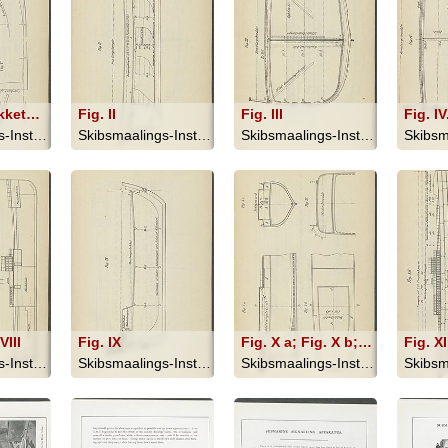
Maalingsdækkets Længde
Fig. II
Fig. III
Fig. IV
Skibsmaalings-Instruktion - 1909
Skibsmaalings-Instruktion - 1909
Skibsmaalings-Instruktion - 1909
VIII
Fig. IX
Fig. X a; Fig. X b; Fig. X c
Fig. XI
Skibsmaalings-Instruktion - 1909
Skibsmaalings-Instruktion - 1909
Skibsmaalings-Instruktion - 1909