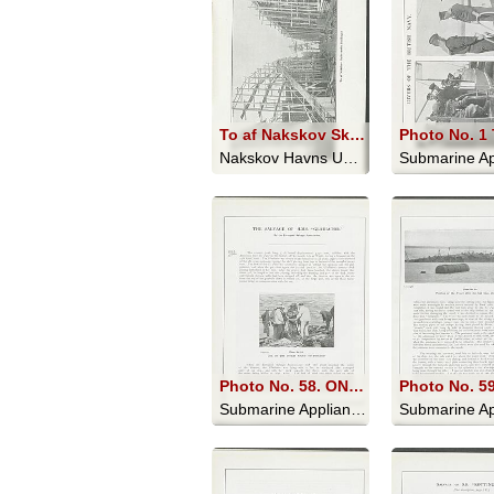
To af Nakskov Skibsværfts Beddinger
Nakskov Havns Udvidelse 1914-1919 - 1919
Photo No. 58. ONE OF THE DIVERS ABOUT TO DESCEND
Submarine Appliances And Their Uses - 1911