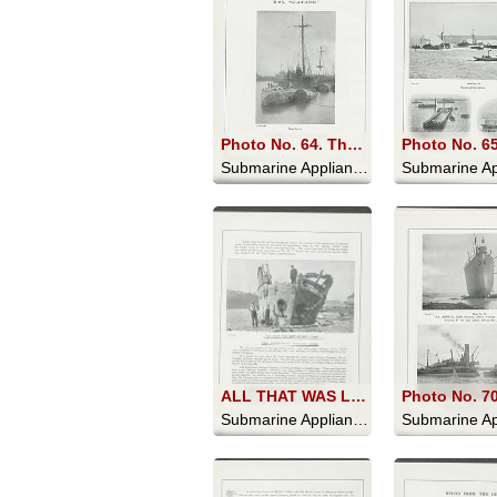
Photo No. 64. The Vessel afloat. Two of the Pontoons alongside
Submarine Appliances And Their Uses - 1911
ALL THAT WAS LEFT OF HER. ("Puffin.") It will be seen that her bottom was ground completely away
Submarine Appliances And Their Uses - 1911