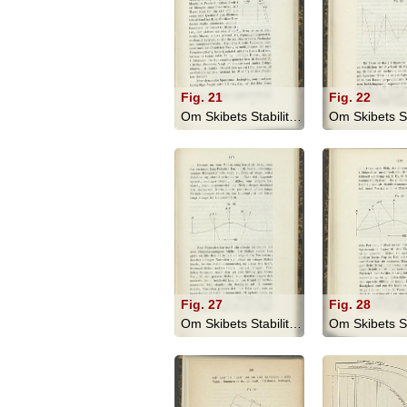
Fig. 21
Fig. 22
Om Skibets Stabilitet, Bevægelser I S... - 1879
Fig. 27
Fig. 28
Om Skibets Stabilitet, Bevægelser I S... - 1879