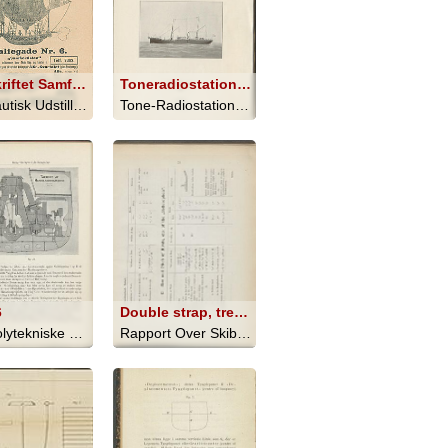
Tidsskriftet Samfærdslen
Toneradiostationer for skibe
Aeronautisk Udstilling i Fregatten Jy... - 1910
Tone-Radiostationer for Skibe - 1916
6
Double strap, treble rivetted
Den Polytekniske Læreanstalt - 1910
Rapport Over Skibsbyggeriet I England... - 1866