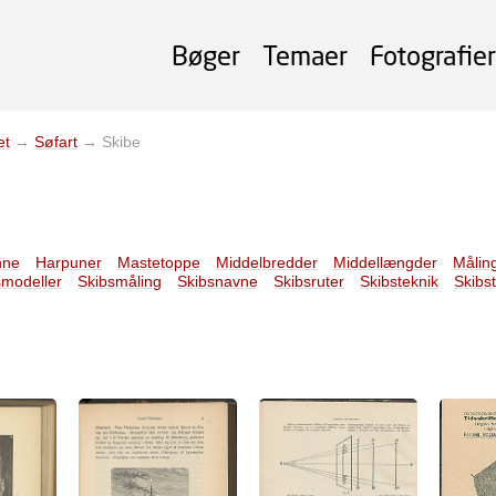
Bøger
Temaer
Fotografier
et
→
Søfart
→
Skibe
nne
Harpuner
Mastetoppe
Middelbredder
Middellængder
Målin
smodeller
Skibsmåling
Skibsnavne
Skibsruter
Skibsteknik
Skibs