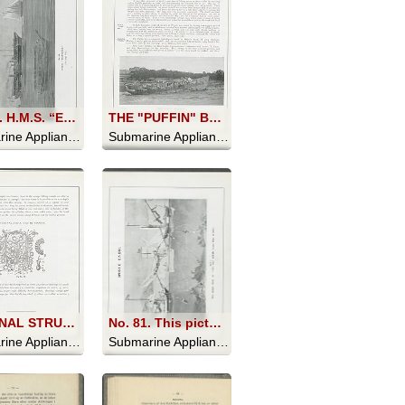
No. 69. H.M.S. “EURYDICE.”
THE "PUFFIN" BEACHED
Submarine Appliances And Their Uses - 1911
Submarine Appliances And Their Uses - 1911
INTERNAL STRUCTURE OF SPONGE. Photo No. 80
No. 81. This picture shows the Helmet diver and the naked diver at work
Submarine Appliances And Their Uses - 1911
Submarine Appliances And Their Uses - 1911