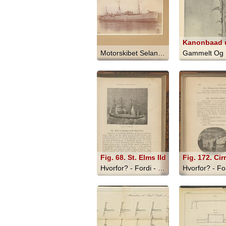
Motorskibet Selandia - 1912
Fig. 68. St. Elms Ild
Hvorfor? - Fordi - 1890