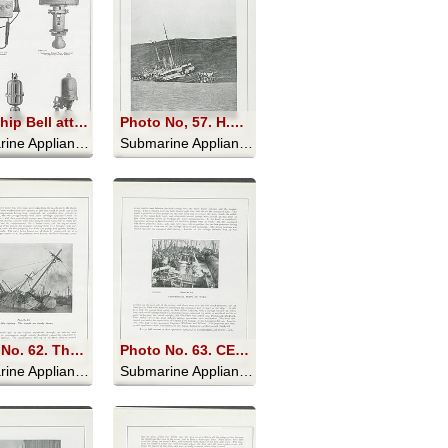
Lightship Bell attached to case (open and closed) containing Striking Mechanism operated by Compressed Air
Photo No, 57. H.M. Battleship “Howe” on the Rocks, near Ferrol, Spain
Submarine Appliances And Their Uses - 1911
Submarine Appliances And Their Uses - 1911
Photo No. 62. The Ship righting. The tripods are clearly shown
Photo No. 63. CENTRIFUGAL PUMPS AT WORK
Submarine Appliances And Their Uses - 1911
Submarine Appliances And Their Uses - 1911