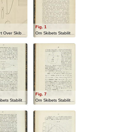
Fig. 1
Rapport Over Skibsbyggeriet I England... - 1866
Om Skibets Stabilitet, Bevægelser I S... - 1879
Fig. 7
Om Skibets Stabilitet, Bevægelser I S... - 1879
Om Skibets Stabilitet, Bevægelser I S... - 1879