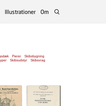
Illustrationer
Om
SØG
gsdæk
Pierer
Skibsbygning
typer
Skibsudstyr
Skibsvrag