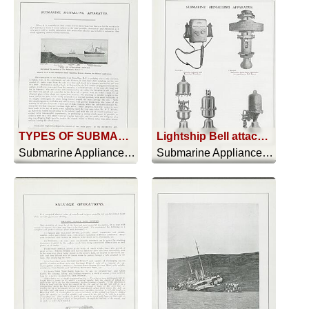
TYPES OF SUBMARINE SIGNALS
Lightship Bell attached to case (open and closed) containing Striking Mechanism operated by Compressed Air
Submarine Appliances And Their Uses - 1911
Submarine Appliances And Their Uses - 1911