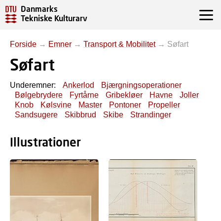
Danmarks
Tekniske Kulturarv
Forside
→
Emner
→
Transport & Mobilitet
→
Søfart
Søfart
Underemner:
Ankerlod
Bjærgningsoperationer
Bølgebrydere
Fyrtårne
Gribekløer
Havne
Joller
Knob
Kølsvine
Master
Pontoner
Propeller
Sandsugere
Skibbrud
Skibe
Strandinger
Illustrationer