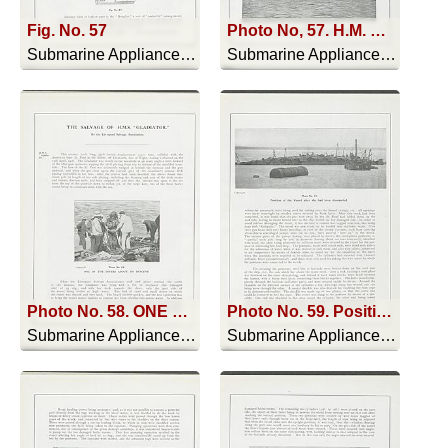
Fig. No. 57
Photo No, 57. H.M. Battleship “Howe” on the Rocks, near Ferrol, Spain
Submarine Appliances And Their Uses - 1911
Submarine Appliances And Their Uses - 1911
Photo No. 58. ONE OF THE DIVERS ABOUT TO DESCEND
Photo No. 59. Position of the Vessel after she had been dismantled
Submarine Appliances And Their Uses - 1911
Submarine Appliances And Their Uses - 1911