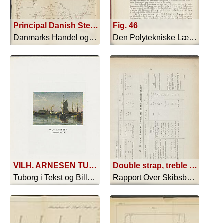
Principal Danish Steamship-Routes
Fig. 46
Danmarks Handel og Industri - 1919
Den Polytekniske Læreanstalt - 1910
VILH. ARNESEN TUBORG HAVN
Double strap, treble rivetted
Tuborg i Tekst og Billeder - 1915
Rapport Over Skibsbyggeriet I England... - 1866