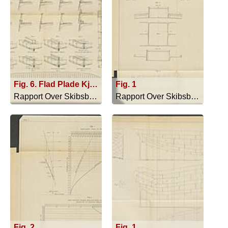
Fig. 6. Flad Plade Kjöl & Center og flad Plade Kjölsvin
Fig. 1
Rapport Over Skibsbyggeriet I England... - 1866
Rapport Over Skibsbyggeriet I England... - 1866
Fig. 2
Fig. 1