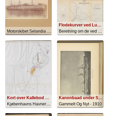
Flodekurver ved Lundingen Skallingen; Plan af Havneværkerne
Motorskibet Selandia - 1912
Beretning om de ved Gudenaa mellem Si... - 1861
Kort over Kallebod Strand
Kanonbaad under Seil. (Efter Maleri af VILH. MELBY)
Kjøbenhavns Havneraads Erklæring over... - 1866
Gammelt Og Nyt - 1910