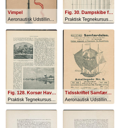
Vimpel
Fig. 30. Dampskibe forlader Havnen.
Aeronautisk Udstilling i Fregatten Jy... - 1910
Praktisk Tegnekursus - 1897
Fig. 128. Korsør Havn ved Vintertid. Pennetegning af J.P. Hansen.
Tidsskriftet Samfærdslen
Praktisk Tegnekursus - 1897
Aeronautisk Udstilling i Fregatten Jy... - 1910