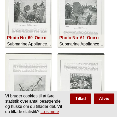
Photo No. 60. One of the Steel Pontoons being placed in position
Photo No. 61. One of the Pontoons being sunk
Submarine Appliances And Their Uses - 1911
Submarine Appliances And Their Uses - 1911
Vi bruger cookies til at føre
Tillad
Afvis
statistik over antal besøgende
og huske om du tillader det. Vil
Photo No. 62. The Ship righting. The tripods are clearly shown
Photo No. 63. CENTRIFUGAL PUMPS AT WORK
du tillade statistik?
Læs mere