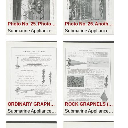
Photo No. 25. Photo No. 25. General View of one Section of the Works, showing two of the Diving Bells. Each Bell measures 17 ft. by 10 ft. by 6 ft. 6 in. high and weighs about 35 tons
Photo No. 26. Another view showing a 45-ton concrete block being lowered into position. After the Sea bed has been levelled and prepared by Diving Bell men, the concrete blocks are set in place by Helmet divers. One of the Helmet divers’ boats can be seen in the foreground.
Submarine Appliances And Their Uses - 1911
Submarine Appliances And Their Uses - 1911
ORDINARY GRAPNEL (Photo A); SLIDING PRONG CENTIPEDE (Photo B); COLE'S CENTIPEDE (Photo D); CLAUDE JOHNSON'S RENEWABLE SECTION GRAPNEL (Photo E)
ROCK GRAPNELS (Photos F and G); MURPHY PATENT GRAPNELS (Photo H); RENNIE'S PATENT GRAPNEL (Photo I); MUD GRAPNELS (Photo J)
Submarine Appliances And Their Uses - 1911
Submarine Appliances And Their Uses - 1911