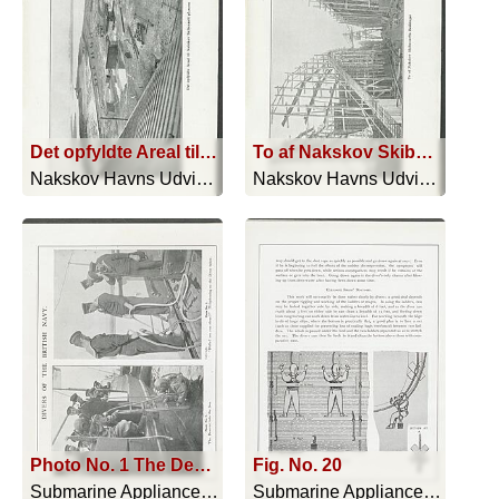
Det opfyldte Areal til Nakskov Skibsværft planeres
To af Nakskov Skibsværfts Beddinger
Nakskov Havns Udvidelse 1914-1919 - 1919
Nakskov Havns Udvidelse 1914-1919 - 1919
Photo No. 1 The Descent into the Sea; Photo No. 2. "Hallo! are you there?" Telephoning to the Diver below
Fig. No. 20
Submarine Appliances And Their Uses - 1911
Submarine Appliances And Their Uses - 1911