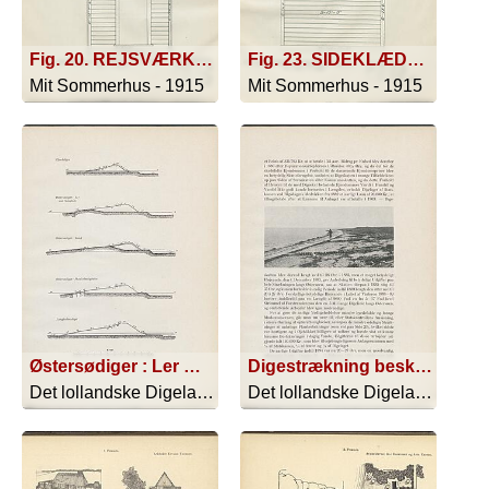
Fig. 20. REJSVÆRKET TIL TILBYGNINGENS VENSTRE SIDEVÆG. 2 Stk. 2 X 4 8' lang. 6 - 2 X 4 - 7' lang. ; Fig. 21. SIDEKLÆDNING TIL TILBYGNINGENS VENSTRE SIDEVÆG. 60 □' - 8' Længder. PYNTEBRÆDDERNE. 1 Stk. 1 X 4 - 9' 1'' lang. 1 - 1 X 6 - 8' 4'' lang. 1 - 1 X 6 - 8' lang. 1 - 1 X 3 - 7' 2'' lang. 1 - 3 - 8' 2'' lang. 1 - 1 - 12 10' lang.
Fig. 23. SIDEKLÆDNINGEN TIL TILBYGNINGENS BAGVÆG. 102 □' skaaren i 10' Længder. PYNTEBRÆDDERNE. 2 Stk 1 X 6 - 10' 4'' lang. PYNTEBRÆDDERNE. 2 Stk. 1 X 6 - 10' 4'' lang. 2 - 1 X 4 - 7' 6'' lang. 1 - 1 X 4 - 12' lang. 1 - 1 X 12 - 12' lang. > Til Tagskægget.
Mit Sommerhus - 1915
Mit Sommerhus - 1915
Østersødiger : Ler med Stenglacis
Digestrækning beskyttet Forkastning, Betonkasser Fang.
Det lollandske Digelag 1873-1913 - 1913
Det lollandske Digelag 1873-1913 - 1913