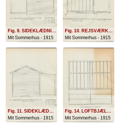
Fig. 9. SIDEKLÆDNING TIL HUSETS HØJRE SIDEVÆG OG GAVL. 95 □' skaaren i 10' Længder. PYNTEBRÆDDERNE.2 sTK 1 X 4 - 6' 8'' lang. 2 - 1 X 6 - 5' 6'' lang. 2 - 1 X 3 - 8' lang. 1 - 1 X 6 10' 2'' lang. 2 - 1 X 12 - 6' 8'' lang.
Fig. 10. REJSVÆRKET TIL HUSETS VENSTRE SIDEVÆG. 8 Stk 2 X 4 - 7' 6'' lang. 2 - 2 X 4 10' lang. GAVLEN TIL HUSETS VENSTRE SIDEVÆG. 1 Stk. 2 X 4 - 5' lang.
Mit Sommerhus - 1915
Mit Sommerhus - 1915
Fig. 11. SIDEKLÆDNING TIL HUSETS VENSTRE SIDEVÆG OG GAVL. 105 □' skaaren i 10' Længder. PYNTEBRÆDDERNE. 2 Stk. 1 X 4 - 6' 8'' lang. 2 - 1 X 6 - 5' '' lang. 2 - 1 X 3 - 8' lang. 1 - 1 X 6 - 10' 2'' lang. 2 - 1 X 12 - 6' 8'' lang.
Fig. 14. LOFTBJÆLKERNE TIL FORHUSET. 14 Stk 2 X 4 - 10 lang.
Mit Sommerhus - 1915
Mit Sommerhus - 1915