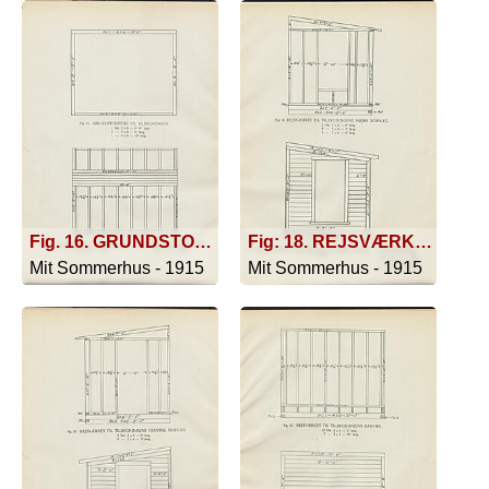
Fig. 16. GRUNDSTOKKENE TIL TILBYGNINGEN. 1 Stk 2 X 6 - 9' 6'' lang. 2 - 4 X 6 - 8' lang. 1 - 4 X 6 - 10' lang.; Fig. 17. GULVBJÆLKERNE TIL TILBYGNINGEN. 8 Stk. 2 X 6 - 8' lang. GULVBRÆDDER TIL TILBYGNINGEN. 80 □' 1 X 3 - 10 lang.
Fig: 18. REJSVÆRKET TIL TILBYGNINGENS HØJRE SIDEVÆG. 2 Stk. 2 X 4 - 8' lang. 6 - 2 X 4 - 7' lang. 1 - 2 X 4 - 4' lang. ; Fig 19. SIDEKLÆDNINGEN TIL TILBYGNINGENS HØJRE SIDEVÆG. 65 □' - 8' Længder. PYNTEBRÆDDERNE. 1 Stk. 1 X 4 - 9' 1'' lang. 1 - 1 X 6 - 8' 4'' lang. 1 - 1 X 6 - 8' lang. 1 - 1 X 3 - 7' 2'' lang. 1 X 12 - 10' lang.
Mit Sommerhus - 1915
Mit Sommerhus - 1915