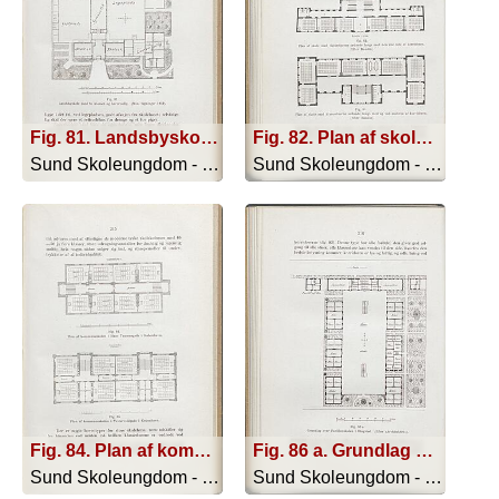
Fig. 81. Landsbyskole med to klasser og lærerbolig. (Min tegninger 1913).
Fig. 82. Plan af skole med skolestuerne ordnede langs med den ene side af korridoren. (Efter Baudin).; Fig. 83. Plan af skole med klassestuerne ordnede langs med og ved enderne af korridoren. (Efter Baudin).
Sund Skoleungdom - 1917
Sund Skoleungdom - 1917
Fig. 84. Plan af kommuneskolen i Hans Tausensgade i København.; Plan af kommeneskolen i Vestervoldgade i København.
Fig. 86 a. Grundlag over Pavillonskolen i Ringsted. (Efter »Architekten«).
Sund Skoleungdom - 1917
Sund Skoleungdom - 1917