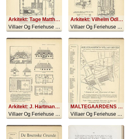
Arkitekt: Tage Matthissen. KASTANIEHUSET HAVE
Arkitekt: Vilhelm Odland.
Villaer Og Feriehuse - 1916
Villaer Og Feriehuse - 1916
Arkitekt: J. Hartmann-Petersen.
MALTEGAARDENS VILLAKVARTÉR Ved Raadhuset, mellem Charlottenlund og Gentofte Jernbanestation
Villaer Og Feriehuse - 1916
Villaer Og Feriehuse - 1916