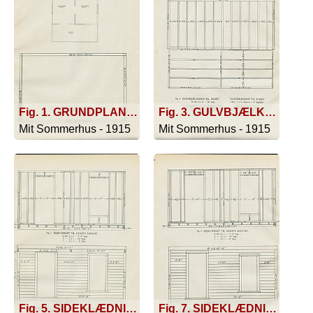
Fig. 1. GRUNDPLAN AF HELE BYGNINGEN. ; Fig. 2. GRUNDPLAN AF FORHUSET. Tømmer: 2 Stk. 4 X 4 - 16' lang. 2 - 4 X 4 - 10' lang.
Fig. 3. GULVBJÆLKERNE TIL HUSET. 23 Stk. 2 x 6 - 10 lang. GULVBRÆDDER TIL HUSET. 160□' 1 X 3, skaaren i 16' Længder. GULVBJÆLKER TIL VERANDAEN. 3 Stk. 2 X 6 - 5' 6'' lang. 10 - 2 X 6 - 8' lang. VERANDAENS GULV. 96□' 1 X 3, skaaren i 5' 10'' Længder.
Mit Sommerhus - 1915
Mit Sommerhus - 1915
Fig. 5. SIDEKLÆDNING TIL HUSETS FACADE. 120 □' skaaren i 16' Længder. PYNTEBRÆDDERNE. 2 Stk. 1 X 6 - 16' 4'' lang. 2 - 1 X 4 - 7' 8'' lang. 1 - 1 X 4 - 18' lang. 1 - 1 X 12 - 12 - 18' lang. > Til Tagskægget
Fig. 7. SIDEKLÆDNING TIL HUSETS BAGVÆG. 120 □' skaaren i 16' Længder. PYNTEBRÆDDERNE. Disse Længder benyttes, hvis Tilbygningen ikke opføres samtidig med Forhuset. 2 Stk. 1 X 6 - 16' 4'' lang. 2 - 1 X 4 - 7' 8'' lang. 1 - 1 X 4 - 18' lang. 1 - 1 X 12 - 18' lang. > Til Tagskægget