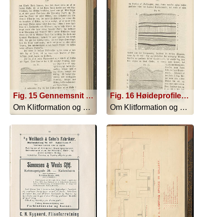
Fig. 15 Gennemsnit af Bakken ved Agger
Fig. 16 Høideprofilen af en Bakke i Skjellet mellem Agger og Tolbøl
Om Klitformation og Klittens Behandli... - 1861
Om Klitformation og Klittens Behandli... - 1861