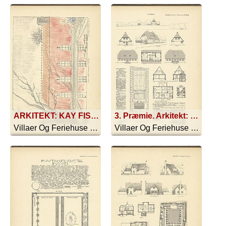
ARKITEKT: KAY FISKER ANDEN PRÆMIE: SOMMERHUS I SØLLERØD SE DESUDEN SIDE 62
3. Præmie. Arkitekt: Marius Pedersen, Holbæk.
Villaer Og Feriehuse - 1916
Villaer Og Feriehuse - 1916