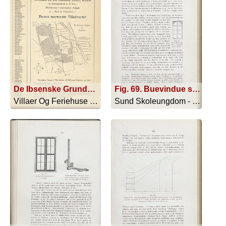
De Ibsenske Grunde ved Rygaards Allé, Niels Andersensvej, Tuborgvej, Bernstorf- vej, Kildegaardsvej m. fl. Veje i Hellerup — Gentofte Sogn er - Nord for København - Byens nærmeste Villakvarter
Fig. 69. Buevindue smlg. med rektangu-lært vindue.
Villaer Og Feriehuse - 1916
Sund Skoleungdom - 1917