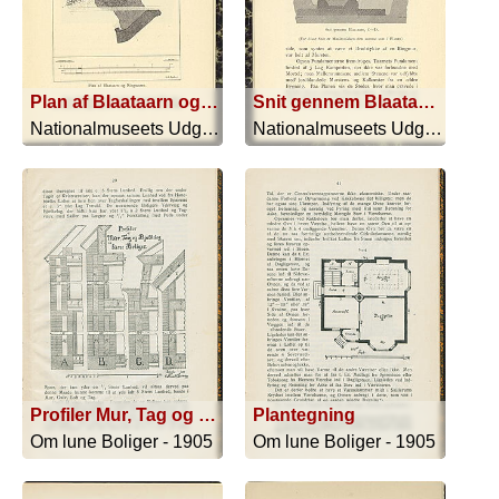
Plan af Blaataarn og Ringmuren
Snit gennem Blaataarn og Ringmuren, A-B; Snit gennem Blaataarn, C-D
Nationalmuseets Udgravning Af Blaataarn - 1906
Nationalmuseets Udgravning Af Blaataarn - 1906
Profiler Mur, Tag og Bjælkelag til Lune Boliger. Konst: 1904 af Knud Borring
Plantegning
Om lune Boliger - 1905
Om lune Boliger - 1905