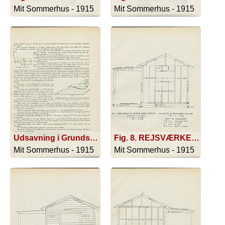
Mit Sommerhus - 1915
Mit Sommerhus - 1915
Udsavning i Grundstokkene.; Gulvbrædder (1-2), der drives sammen med Kiler (3 og 4). Kilerne saves ud af tiloversblevne Brædder. Et andet Stykke Brædt (5) slaas fast paa Gulvbjæken (6) med store Søm.
Fig. 8. REJSVÆRKET TIL HUSETS HØJRE SIDEVÆG. 6 Stk 2 X 4 - 7' 6'' lang. 2 - 2 X 4 - 8' lang. GAVLEN TIL HUSETS HØJRE SIDEVÆG. 1 Stk. 2 X 4 - 5' lang. TAGET TIL VERANDAEN. 3 Stk. 4 X 4 - 7' lang (eller Søjler). 3 - 2 X 8 - 5' 6' lang. 4 - 2 X 8 - 5' 6'' lang. 4 - 2 X 4 - 16' lang. 96 □' 1 X 3 - skaaren i 6' Længder.
Mit Sommerhus - 1915
Mit Sommerhus - 1915