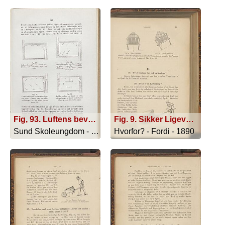
Fig, 93. Luftens bevægelse ved termisk ven- tilation, når aftrækket ligger ved loftet.; Fig. 94. Luftens bevægelse når aftrækket ligger ved gulvet i væggen ligeoverfor tilfør- selsåbningen for den friske (opvar- mede) luft.; Fig. 95. Luftens bevægelse når aftrækket ligger ved gulvet i samme væg som tilfør- selsåbningen for den friske (opvar- mede) luft.; Fig. 96. Luftbevægelsen ved aftræk ved loftet, når gaslamper er tændt og kølig luft tilføres gennem friskluftskanalen.
Fig. 9. Sikker Ligevægt. ; Fig. 10 . Usikker Ligevægt.
Sund Skoleungdom - 1917
Hvorfor? - Fordi - 1890