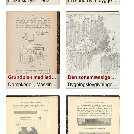
Elektrisk Lys - 1902
En sund By at bygge - 1908
Grundplan med ledningsnettet
Den zonemæssige Bebyggelse af København
Dampkedel-, Maskin- og Elektrisk Lys-... - 1893
Bygningslovgivningens Sanitære Hovedo... - 1903