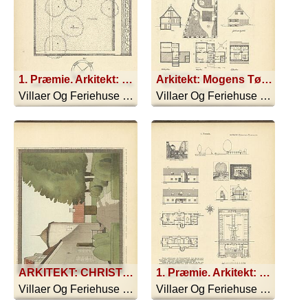
1. Præmie. Arkitekt: Edvard Thomsen.
Arkitekt: Mogens Tøger-Petersen,
Villaer Og Feriehuse - 1916
Villaer Og Feriehuse - 1916
ARKITEKT: CHRISTIAN KAMPMANN FØRSTE PRÆMIE: SOMMERHUS I UDKANTEN AF EN BY PAA SJÆLLAND SE DESUDEN PLANERNE SIDE 61
1. Præmie. Arkitekt: Christian Kampmann.
Villaer Og Feriehuse - 1916
Villaer Og Feriehuse - 1916