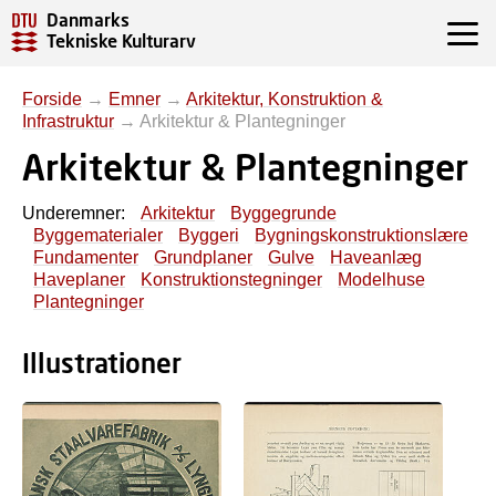
Danmarks
Tekniske Kulturarv
Forside
→
Emner
→
Arkitektur, Konstruktion &
Infrastruktur
→
Arkitektur & Plantegninger
Arkitektur & Plantegninger
Underemner:
Arkitektur
Byggegrunde
Byggematerialer
Byggeri
Bygningskonstruktionslære
Fundamenter
Grundplaner
Gulve
Haveanlæg
Haveplaner
Konstruktionstegninger
Modelhuse
Plantegninger
Illustrationer