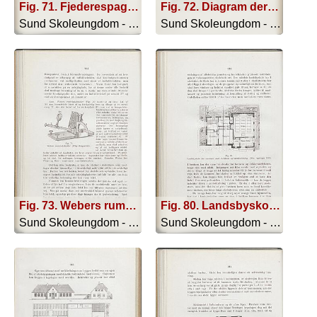
Fig. 71. Fjederespagnolet, hvormed Flod- qvist’s hygienfönster lukkes og åb- nes i sin hele højde fra gulvet af.
Fig. 72. Diagram der viser lysindfaldet pä de inderste arbejdspladser i en skolebygning ovenover tagryggen af et 5 etages genbohus ved gadebredde af 20 ni. og 30 m. Skolestuens højde 4 m. dens dybde 6 m.
Sund Skoleungdom - 1917
Sund Skoleungdom - 1917
Fig. 73. Webers rumvinkelmåler. (Efter Burgerstein )
Fig. 80. Landsbyskole (for småbørn) med én klasse og lærerindebolig. (Min. tegninger 1913).
Sund Skoleungdom - 1917
Sund Skoleungdom - 1917