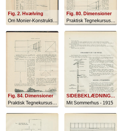
Fig. 2. Hvælving
Fig. 80. Dimensioner
Om Monier-Konstruktioner - 1892
Praktisk Tegnekursus - 1897
Fig. 84. Dimensioner
SIDEBEKLÆDNING. GIBSPLADER. LÆGTE 2x4. GULV. GULVBJÆLKE. DOBBELT LÆGTE 2x4.; INDERSTE SIDEBEKLÆDNING. REJSVÆRK. YDRE SIDEBEKLÆDNING. LÆGTE 2x4. GULV. GULVBJÆLKE,
Praktisk Tegnekursus - 1897
Mit Sommerhus - 1915