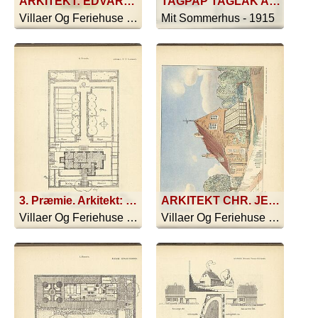
ARKITEKT: EDVARD THOMSEN ANDEN PRÆMIE: SOMMERHUS SE DESUDEN PLANERNE SIDE 19
TAGPAP TAGLAK AKTIESELSKABET H.C.VINTERS TAPPAPFABRIKER KOLDING NØRRESUNDBY- ROSKILDE. Hovedkontor Nørregade 45 KøbenhavnK KRONE TIAÆRE - Telefon 3908 - KRONE IMPERIAL -
Villaer Og Feriehuse - 1916
Mit Sommerhus - 1915
3. Præmie. Arkitekt: H. J. Kampmann.
ARKITEKT CHR. JENSEN ANDEN PRÆMIE: SOMMERHUS I UDKANTEN AF KØBENHAVN SE DESUDEN PLANERNE SIDE 44
Villaer Og Feriehuse - 1916
Villaer Og Feriehuse - 1916